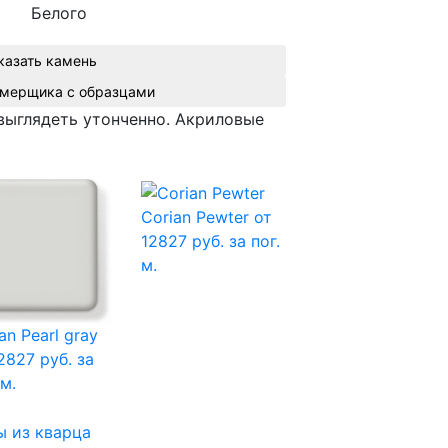
Белого
казать камень
Вызвать замерщика с образцами
выглядеть утонченно. Акриловые
Corian Pewter
от
12827 руб. за пог.
м.
an Pearl gray
2827 руб. за
 м.
 из кварца