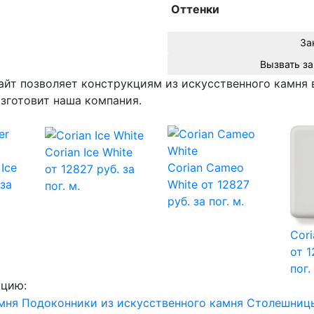
Оттенки
За
йт позволяет конструкциям из искусственного камня 
изготовит наша компания.
Corian Ice White
 Ice
Corian Cameo
от 12827 руб. за
 за
White
от 12827
пог. м.
руб. за пог. м.
Cori
от 1
пог.
кцию:
мня
Подоконники из искусственного камня
Столешницы