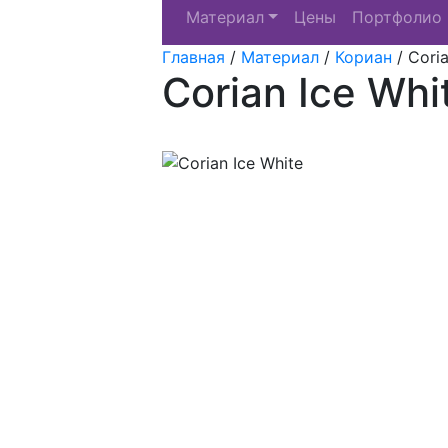
Материал
Цены
Портфолио
Главная
/
Материал
/
Кориан
/
Coria
Corian Ice Whi