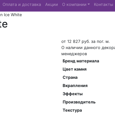
Оплата и доставка
Акции
О компании
Контакты
n Ice White
te
от
12 827
руб. за пог. м.
О наличии данного декор
менеджеров
Бренд материала
Цвет камня
Страна
Вкрапления
Эффекты
Производитель
Текстура