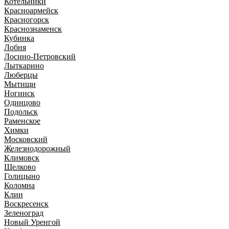
Котельники
Красноармейск
Красногорск
Краснознаменск
Кубинка
Лобня
Лосино-Петровский
Лыткарино
Люберцы
Мытищи
Ногинск
Одинцово
Подольск
Раменское
Химки
Московский
Железнодорожный
Климовск
Щелково
Голицыно
Коломна
Клин
Воскресенск
Зеленоград
Новый Уренгой