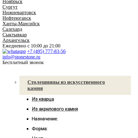
Ноябрьск
Сургут
Нижневартовск
Нефтеюганск
Ханты-Мансийск
Салехард
Сыктывкар
Архангельск
Ежедневно
с 10:00 до 21:00
+7 (495) 777-83-56
info@stonestone.ru
Бесплатный звонок
Каталог товаров
Столешницы из искусственного
камня
Из кварца
Для кухни
Из акрилового камня
Для ванны
Для кухни
С мойкой
Назначение:
Для ванны
Для кухни
С мойкой
Форма:
Для ванной
Угловые
С мойкой