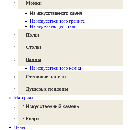
Avant Quartz
Мойки
Smartquartz
Из искусственного камня
Для кухни
Из искусственного гранита
Для ванной
Из нержавеющей стали
Полы
Столы
Ванны
Из искусственного камня
Стеновые панели
Душевые поддоны
Материал
Искусственный камень
Грандекс
Кварц
NeoMarm
Хай-макс
Цены
Авант Кварц