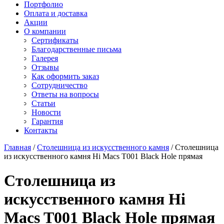
Старон
Портфолио
СмартКварц
Ханекс
Оплата и доставка
Цезарьстоун
Акрилика
Акции
Радианз
Кориан
О компании
Викостон
Монтелли
Сертификаты
Технистон
Тристоун
Благодарственные письма
Камбрия
Галерея
Плазастон
Отзывы
Как оформить заказ
Сотрудничество
Ответы на вопросы
Статьи
Новости
Гарантия
Контакты
Главная
/
Столешница из искусственного камня
/
Столешница
из искусственного камня Hi Macs T001 Black Hole прямая
Столешница из
искусственного камня Hi
Macs T001 Black Hole прямая